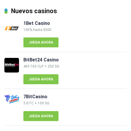
Nuevos casinos
1Bet Casino
100% hasta €500
JUEGA AHORA
BitBet24 Casino
469 760 CLP + 250 GG
JUEGA AHORA
7BitCasino
5 BTC + 100 GG
JUEGA AHORA