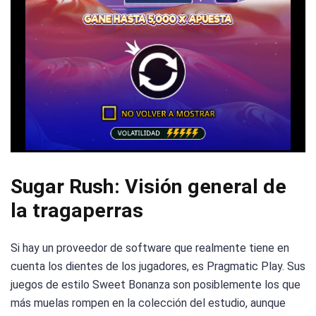
Sugar Rush: Visión general de
la tragaperras
Si hay un proveedor de software que realmente tiene en
cuenta los dientes de los jugadores, es Pragmatic Play. Sus
juegos de estilo Sweet Bonanza son posiblemente los que
más muelas rompen en la colección del estudio, aunque