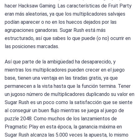
hacer Hacksaw Gaming. Las características de Fruit Party
eran más aleatorias, ya que los multiplicadores salvajes
podían aparecer o no en los huecos dejados por las
agrupaciones ganadoras. Sugar Rush está más
estructurado, así que sabes lo que puede (o no) ocurrir en
las posiciones marcadas.
Así que parte de la ambigüedad ha desaparecido, y
mientras los multiplicadores pueden crecer en el juego
base, tienen una ventaja en las tiradas gratis, ya que
permanecen a la vista hasta que la función termina. Tener
un jugoso número de multiplicadores duplicando su valor en
Sugar Rush es un poco como la satisfacción que se siente
al conseguir un buen flujo mientras se juega al juego de
puzzle 2048. Como muchos de los lanzamientos de
Pragmatic Play en esta época, la ganancia máxima en
Sugar Rush alcanza las 5.000 veces la apuesta, lo mismo