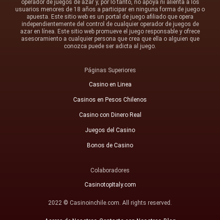
operador de juegos de azar y, por lo tanto, no apoya ni alienta a los
usuarios menores de 18 años a participar en ninguna forma de juego o
apuesta. Este sitio web es un portal de juego afiliado que opera
independientemente del control de cualquier operador de juegos de
azar en línea. Este sitio web promueve el juego responsable y ofrece
asesoramiento a cualquier persona que crea que ella o alguien que
conozca puede ser adicta al juego.
Páginas Superiores
Casino en Linea
Casinos en Pesos Chilenos
Casino con Dinero Real
Juegos del Casino
Bonos de Casino
Colaboradores
CasinotopItaly.com
2022 © Casinoinchile.com. All rights reserved.