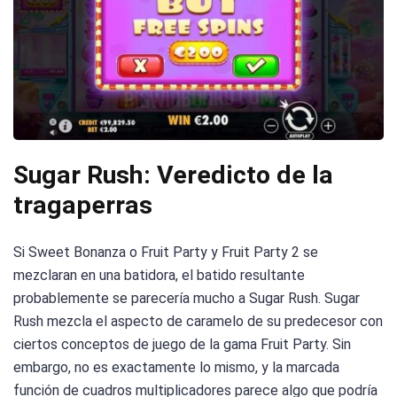
Sugar Rush: Veredicto de la
tragaperras
Si Sweet Bonanza o Fruit Party y Fruit Party 2 se
mezclaran en una batidora, el batido resultante
probablemente se parecería mucho a Sugar Rush. Sugar
Rush mezcla el aspecto de caramelo de su predecesor con
ciertos conceptos de juego de la gama Fruit Party. Sin
embargo, no es exactamente lo mismo, y la marcada
función de cuadros multiplicadores parece algo que podría