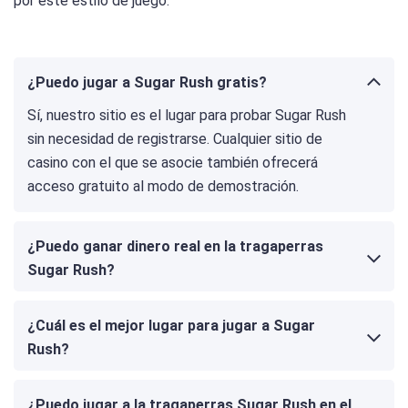
por este estilo de juego.
¿Puedo jugar a Sugar Rush gratis?
Sí, nuestro sitio es el lugar para probar Sugar Rush
sin necesidad de registrarse. Cualquier sitio de
casino con el que se asocie también ofrecerá
acceso gratuito al modo de demostración.
¿Puedo ganar dinero real en la tragaperras
Sugar Rush?
¿Cuál es el mejor lugar para jugar a Sugar
Rush?
¿Puedo jugar a la tragaperras Sugar Rush en el