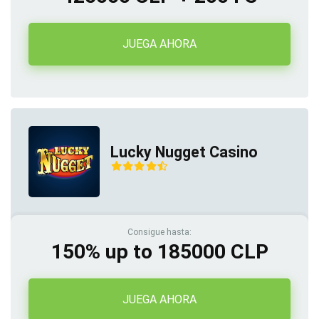
JUEGA AHORA
Lucky Nugget Casino
Consigue hasta:
150% up to 185000 CLP
JUEGA AHORA