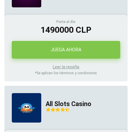
Ponte al día:
1490000 CLP
JUEGA AHORA
Leer la reseña
*Se aplican los términos y condiciones
All Slots Casino