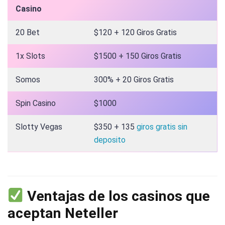
Casino
20 Bet
$120 + 120 Giros Gratis
1x Slots
$1500 + 150 Giros Gratis
Somos
300% + 20 Giros Gratis
Spin Casino
$1000
Slotty Vegas
$350 + 135
giros gratis sin
deposito
Ventajas de los casinos que
aceptan Neteller