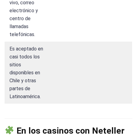
vivo, correo
electrónico y
centro de
llamadas
telefónicas.
Es aceptado en
casi todos los
sitios
disponibles en
Chile y otras
partes de
Latinoamérica.
En los casinos con Neteller