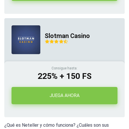
Slotman Casino
Consigue hasta:
225% + 150 FS
JUEGA AHORA
¿Qué es Neteller y cómo funciona? ¿Cuáles son sus