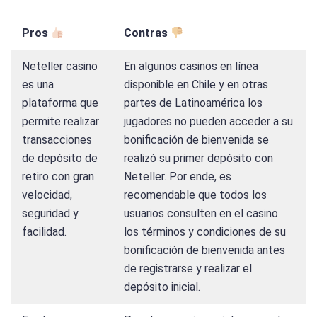
Pros
Contras
Neteller casino
En algunos casinos en línea
es una
disponible en Chile y en otras
plataforma que
partes de Latinoamérica los
permite realizar
jugadores no pueden acceder a su
transacciones
bonificación de bienvenida se
de depósito de
realizó su primer depósito con
retiro con gran
Neteller. Por ende, es
velocidad,
recomendable que todos los
seguridad y
usuarios consulten en el casino
facilidad.
los términos y condiciones de su
bonificación de bienvenida antes
de registrarse y realizar el
depósito inicial.