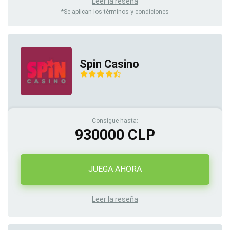
Leer la reseña
*Se aplican los términos y condiciones
Spin Casino
Consigue hasta:
930000 CLP
JUEGA AHORA
Leer la reseña