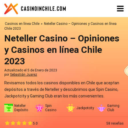
Casinos en línea Chile
»
Neteller Casino – Opiniones y Casinos en línea
Chile 2023
Neteller Casino – Opiniones
y Casinos en línea Chile
2023
Actualizado el 5 de Enero de 2023
por
Sebastián Juarez
Revisamos todos los casinos disponibles en Chile que aceptan
depósitos a través de Neteller y descubrimos que Spin Casino,
Jackpotcity y Gaming Club eran los más convenientes.
Neteller
Spin
Gaming
Jackpotcity
Depósito
Casino
Club
5.0
58 reseñas