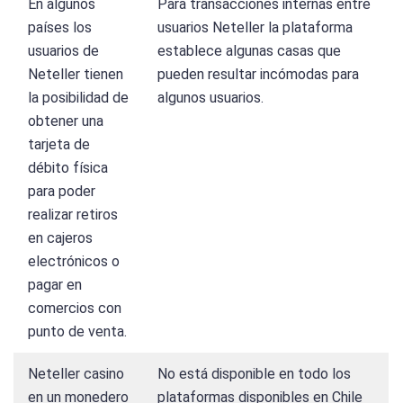
En algunos
Para transacciones internas entre
países los
usuarios Neteller la plataforma
usuarios de
establece algunas casas que
Neteller tienen
pueden resultar incómodas para
la posibilidad de
algunos usuarios.
obtener una
tarjeta de
débito física
para poder
realizar retiros
en cajeros
electrónicos o
pagar en
comercios con
punto de venta.
Neteller casino
No está disponible en todo los
en un monedero
plataformas disponibles en Chile