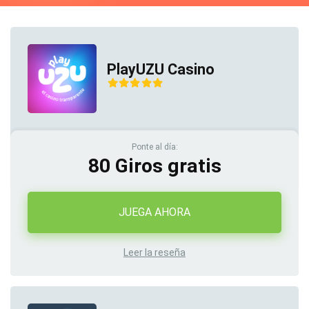
PlayUZU Casino
Ponte al día:
80 Giros gratis
JUEGA AHORA
Leer la reseña