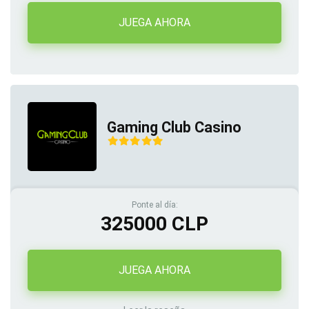
JUEGA AHORA
Gaming Club Casino
Ponte al día:
325000 CLP
JUEGA AHORA