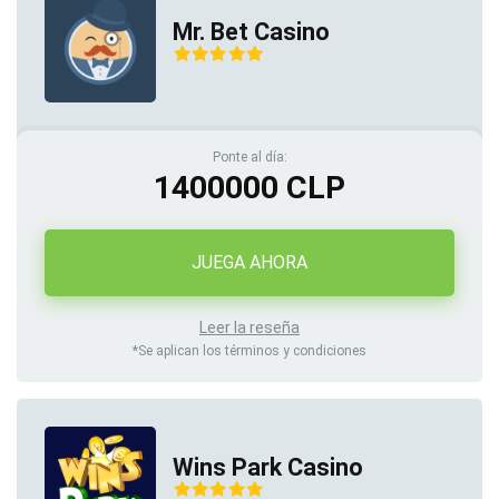
Mr. Bet Casino
Ponte al día:
1400000 CLP
JUEGA AHORA
Leer la reseña
*Se aplican los términos y condiciones
Wins Park Casino