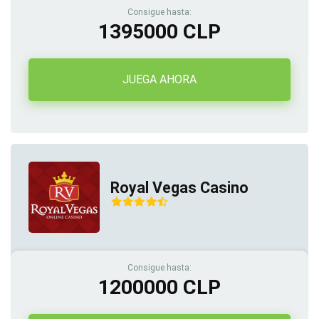
Consigue hasta:
1395000 CLP
JUEGA AHORA
Royal Vegas Casino
Consigue hasta:
1200000 CLP