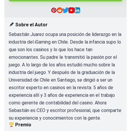
Sobre el Autor
Sebastián Juarez ocupa una posición de liderazgo en la
industria del iGaming en Chile. Desde la infancia supo lo
que son los casinos y lo que los hace tan
emocionantes. Su padre le transmitió la pasión por el
juego. A lo largo de los años estudió mucho sobre la
industria del juego. Y después de la graduación de la
Universidad de Chile en Santiago, se dirigió a ser un
escritor experto en casinos en la revista. 5 años de
experiencia allí y 3 años de experiencia en el trabajo
como gerente de contabilidad del casino. Ahora
Sebastián es CEO y escritor profesional, que comparte
su experiencia y conocimientos con la gente.
Premio