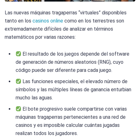
Las nuevas máquinas tragaperras “virtuales” disponibles
tanto en los
casinos online
como en los terrestres son
extremadamente difíciles de analizar en términos
matemáticos por varias razones:
El resultado de los juegos depende del software
de generación de números aleatorios (RNG), cuyo
código puede ser diferente para cada juego.
Las funciones especiales, el elevado número de
símbolos y las múltiples líneas de ganancia enturbian
mucho las aguas.
El bote progresivo suele compartirse con varias
máquinas tragaperras pertenecientes a una red de
casinos y es imposible calcular cuántas jugadas
realizan todos los jugadores.