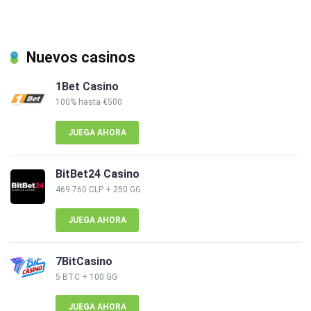
Nuevos casinos
1Bet Casino
100% hasta €500
JUEGA AHORA
BitBet24 Casino
469 760 CLP + 250 GG
JUEGA AHORA
7BitCasino
5 BTC + 100 GG
JUEGA AHORA