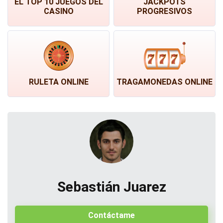
EL TOP 10 JUEGOS DEL
JACKPOTS
CASINO
PROGRESIVOS
RULETA ONLINE
TRAGAMONEDAS ONLINE
Sebastián Juarez
Contáctame